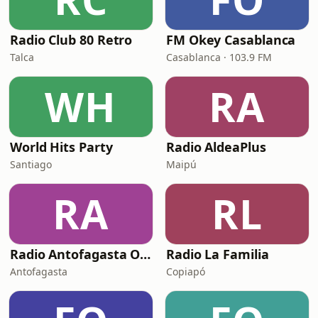
Radio Club 80 Retro
FM Okey Casablanca
Talca
Casablanca · 103.9 FM
WH
RA
World Hits Party
Radio AldeaPlus
Santiago
Maipú
RA
RL
Radio Antofagasta Online Retro
Radio La Familia
Antofagasta
Copiapó