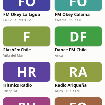
FO
FO
FM Okey La Ligua
FM Okey Calama
La Ligua · 93.9 FM
Calama · 95.7 FM
F
DF
FlashFmChile
Dance FM Chile
Viña del Mar
Arica
HR
RA
Hitmics Radio
Radio Ariqueña
Tocopilla
Arica · 106.3 FM