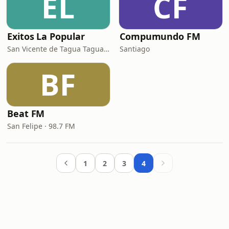
EL
CF
Exitos La Popular
Compumundo FM
San Vicente de Tagua Tagua · 106.1 FM
Santiago
BF
Beat FM
San Felipe · 98.7 FM
1
2
3
4