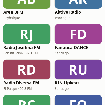
Area BPM
Aktive Radio
Coyhaique
Rancagua
RJ
FD
Radio Josefina FM
Fanática DANCE
Constitución · 92.1 FM
Santiago
RD
RU
Radio Diversa FM
RIN Upbeat
El Palqui · 90.3 FM
Santiago
RC
FO