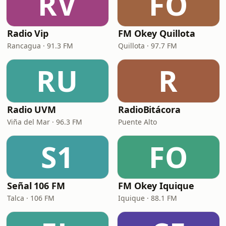
RV
FO
Radio Vip
FM Okey Quillota
Rancagua · 91.3 FM
Quillota · 97.7 FM
RU
R
Radio UVM
RadioBitácora
Viña del Mar · 96.3 FM
Puente Alto
S1
FO
Señal 106 FM
FM Okey Iquique
Talca · 106 FM
Iquique · 88.1 FM