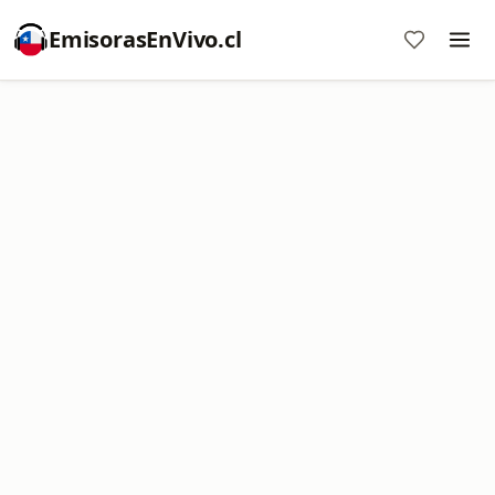
EmisorasEnVivo.cl