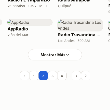
Valparaíso · 106.7 FM - 1600 AM
Quilpué
AppRadio
Radio Trasandina Los Andes
Viña del Mar
Los Andes · 500 AM
Mostrar Más
…
1
2
3
4
7