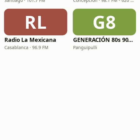
Santiago · 101.7 FM
Concepción · 98.1 FM - 620 AM
RL
G8
Radio La Mexicana
GENERACIÓN 80s 90s Neltume Chile Radio
Casablanca · 96.9 FM
Panguipulli