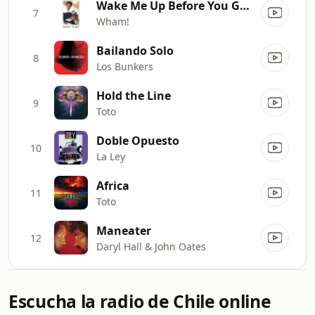
Wake Me Up Before You Go-Go
7
Wham!
Bailando Solo
8
Los Bunkers
Hold the Line
9
Toto
Doble Opuesto
10
La Ley
Africa
11
Toto
Maneater
12
Daryl Hall & John Oates
Escucha la radio de Chile online