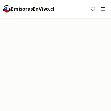
EmisorasEnVivo.cl