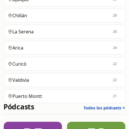
Chillán
29
La Serena
26
Arica
24
Curicó
22
Valdivia
22
Puerto Montt
21
Pódcasts
Todos los pódcasts