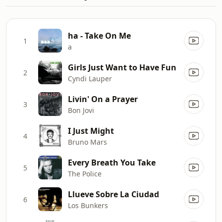
ha - Take On Me
1
a
Girls Just Want to Have Fun
2
Cyndi Lauper
Livin' On a Prayer
3
Bon Jovi
I Just Might
4
Bruno Mars
Every Breath You Take
5
The Police
Llueve Sobre La Ciudad
6
Los Bunkers