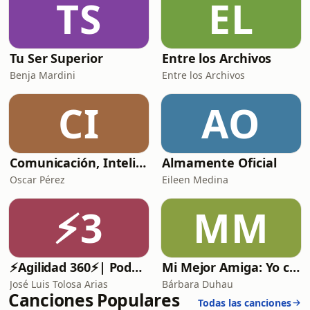
TS
EL
Tu Ser Superior
Entre los Archivos
Benja Mardini
Entre los Archivos
CI
AO
Comunicación, Inteligencia Artificial y Sociedad
Almamente Oficial
Oscar Pérez
Eileen Medina
⚡3
MM
⚡️Agilidad 360⚡️| Podcast de Agilidad, Liderazgo Ágil y Gestión de Proyectos.
Mi Mejor Amiga: Yo con Bárbara Duhau
José Luis Tolosa Arias
Bárbara Duhau
Canciones Populares
Todas las canciones