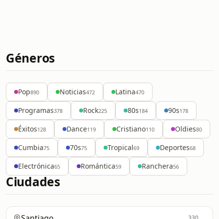
Géneros
Pop
Noticias
Latina
890
472
470
Programas
Rock
80s
90s
378
225
184
178
Éxitos
Dance
Cristiano
Oldies
128
119
110
80
Cumbia
70s
Tropical
Deportes
75
75
69
68
Electrónica
Romántica
Ranchera
65
59
56
Ciudades
Santiago
330