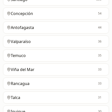
Concepción
54
Antofagasta
44
Valparaíso
36
Temuco
35
Viña del Mar
33
Rancagua
33
Talca
31
Iquique
30