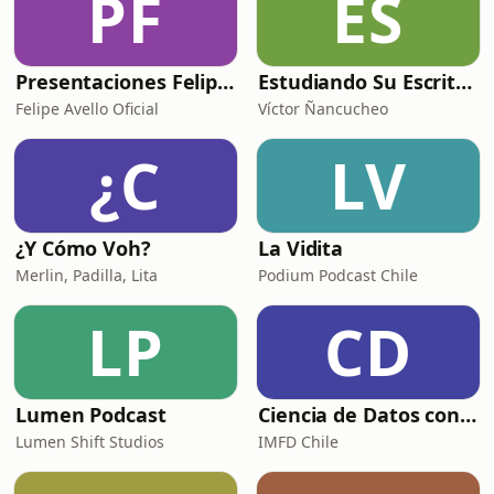
PF
ES
Presentaciones Felipe Avello
Estudiando Su Escritura
Felipe Avello Oficial
Víctor Ñancucheo
¿C
LV
¿Y Cómo Voh?
La Vidita
Merlin, Padilla, Lita
Podium Podcast Chile
LP
CD
Lumen Podcast
Ciencia de Datos con Jocelyn Dunstan
Lumen Shift Studios
IMFD Chile